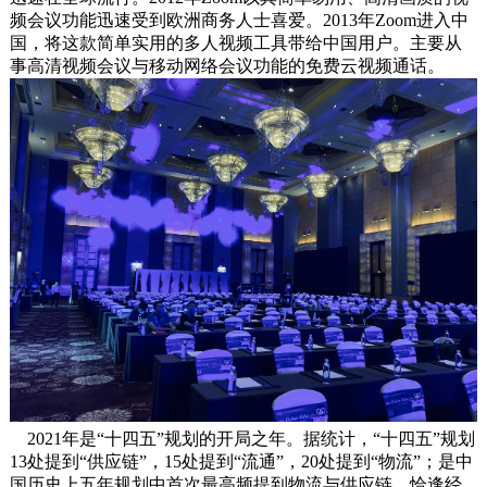
频会议功能迅速受到欧洲商务人士喜爱。2013年Zoom进入中
国，将这款简单实用的多人视频工具带给中国用户。主要从
事高清视频会议与移动网络会议功能的免费云视频通话。
2021年是“十四五”规划的开局之年。据统计，“十四五”规划
13处提到“供应链”，15处提到“流通”，20处提到“物流”；是中
国历史上五年规划中首次最高频提到物流与供应链。恰逢经